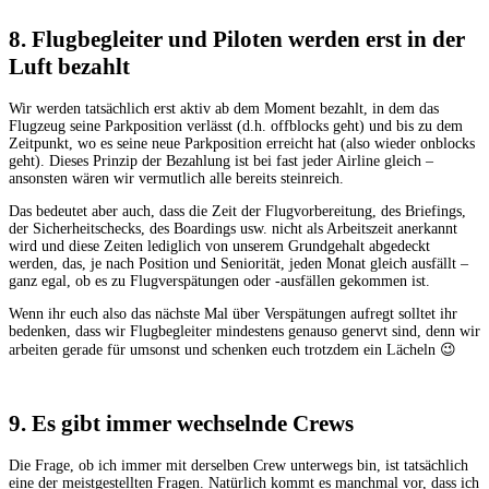
8. Flugbegleiter und Piloten werden erst in der
Luft bezahlt
Wir werden tatsächlich erst aktiv ab dem Moment bezahlt, in dem das
Flugzeug seine Parkposition verlässt (d.h. offblocks geht) und bis zu dem
Zeitpunkt, wo es seine neue Parkposition erreicht hat (also wieder onblocks
geht). Dieses Prinzip der Bezahlung ist bei fast jeder Airline gleich –
ansonsten wären wir vermutlich alle bereits steinreich.
Das bedeutet aber auch, dass die Zeit der Flugvorbereitung, des Briefings,
der Sicherheitschecks, des Boardings usw. nicht als Arbeitszeit anerkannt
wird und diese Zeiten lediglich von unserem Grundgehalt abgedeckt
werden, das, je nach Position und Seniorität, jeden Monat gleich ausfällt –
ganz egal, ob es zu Flugverspätungen oder -ausfällen gekommen ist.
Wenn ihr euch also das nächste Mal über Verspätungen aufregt solltet ihr
bedenken, dass wir Flugbegleiter mindestens genauso genervt sind, denn wir
arbeiten gerade für umsonst und schenken euch trotzdem ein Lächeln 😉
9. Es gibt immer wechselnde Crews
Die Frage, ob ich immer mit derselben Crew unterwegs bin, ist tatsächlich
eine der meistgestellten Fragen. Natürlich kommt es manchmal vor, dass ich