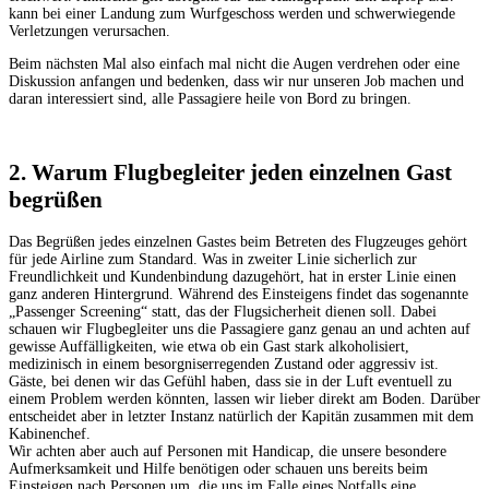
kann bei einer Landung zum Wurfgeschoss werden und schwerwiegende
Verletzungen verursachen.
Beim nächsten Mal also einfach mal nicht die Augen verdrehen oder eine
Diskussion anfangen und bedenken, dass wir nur unseren Job machen und
daran interessiert sind, alle Passagiere heile von Bord zu bringen.
2. Warum Flugbegleiter jeden einzelnen Gast
begrüßen
Das Begrüßen jedes einzelnen Gastes beim Betreten des Flugzeuges gehört
für jede Airline zum Standard. Was in zweiter Linie sicherlich zur
Freundlichkeit und Kundenbindung dazugehört, hat in erster Linie einen
ganz anderen Hintergrund. Während des Einsteigens findet das sogenannte
„Passenger Screening“ statt, das der Flugsicherheit dienen soll. Dabei
schauen wir Flugbegleiter uns die Passagiere ganz genau an und achten auf
gewisse Auffälligkeiten, wie etwa ob ein Gast stark alkoholisiert,
medizinisch in einem besorgniserregenden Zustand oder aggressiv ist.
Gäste, bei denen wir das Gefühl haben, dass sie in der Luft eventuell zu
einem Problem werden könnten, lassen wir lieber direkt am Boden. Darüber
entscheidet aber in letzter Instanz natürlich der Kapitän zusammen mit dem
Kabinenchef.
Wir achten aber auch auf Personen mit Handicap, die unsere besondere
Aufmerksamkeit und Hilfe benötigen oder schauen uns bereits beim
Einsteigen nach Personen um, die uns im Falle eines Notfalls eine