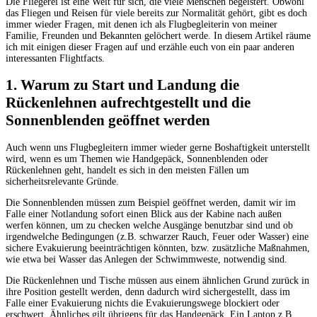
Die Fliegerei ist eine Welt für sich, die viele Menschen begeistert. Obwohl
das Fliegen und Reisen für viele bereits zur Normalität gehört, gibt es doch
immer wieder Fragen, mit denen ich als Flugbegleiterin von meiner
Familie, Freunden und Bekannten gelöchert werde. In diesem Artikel räume
ich mit einigen dieser Fragen auf und erzähle euch von ein paar anderen
interessanten Flightfacts.
1. Warum zu Start und Landung die
Rückenlehnen aufrechtgestellt und die
Sonnenblenden geöffnet werden
Auch wenn uns Flugbegleitern immer wieder gerne Boshaftigkeit unterstellt
wird, wenn es um Themen wie Handgepäck, Sonnenblenden oder
Rückenlehnen geht, handelt es sich in den meisten Fällen um
sicherheitsrelevante Gründe.
Die Sonnenblenden müssen zum Beispiel geöffnet werden, damit wir im
Falle einer Notlandung sofort einen Blick aus der Kabine nach außen
werfen können, um zu checken welche Ausgänge benutzbar sind und ob
irgendwelche Bedingungen (z.B. schwarzer Rauch, Feuer oder Wasser) eine
sichere Evakuierung beeinträchtigen könnten, bzw. zusätzliche Maßnahmen,
wie etwa bei Wasser das Anlegen der Schwimmweste, notwendig sind.
Die Rückenlehnen und Tische müssen aus einem ähnlichen Grund zurück in
ihre Position gestellt werden, denn dadurch wird sichergestellt, dass im
Falle einer Evakuierung nichts die Evakuierungswege blockiert oder
erschwert. Ähnliches gilt übrigens für das Handgepäck. Ein Laptop z.B.