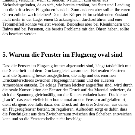
Landung versuchen wach zu bleiben. Natürlich zum einen aus
Sicherheitsgründen, da es sich, wie bereits erwähnt, bei Start und Landung
um die kritischsten Flugphasen handelt. Zum anderen aber solltet ihr euren
Ohren zuliebe wach bleiben! Denn der Körper ist im schlafenden Zustand
nicht mehr in der Lage, einen Druckausgleich durchzuführen und euer
Trommelfell könnte verletzt werden. Besonders aber bei Kleinkindern und
Babys und bei Personen, die bereits Probleme mit den Ohren haben, sollte
das beachtet werden.
5. Warum die Fenster im Flugzeug oval sind
Dass die Fenster im Flugzeug immer abgerundet sind, hängt tatsächlich mit
der Sicherheit und dem Druckausgleich zusammen. Bei ovalen Fenstern
wird die Spannung besser ausgeglichen, die aufgrund des enormen
Druckunterschieds zwischen Flugzeuginnenraum und der äußeren
Atmosphäre entsteht. Da eckige Formen leichter angreifbar sind, wird durch
die ovale Konstruktion der Fenster der Druck auf das Material reduziert, da
sich die Spannung gleichmäßig um die Kanten entladen kann. Das kleine
„Loch“, das euch vielleicht schon einmal an den Fenstern aufgefallen ist,
dient übrigens ebenfalls dazu, den Druck auf die drei Scheiben, aus denen
ein Flugzeugfenster besteht, zu regulieren. Außerdem sorgt es dafür, dass
die Feuchtigkeit aus dem Zwischenraum zwischen den Scheiben entweichen
kann und so die Fensterscheibe nicht beschlägt.