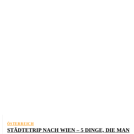
BELGIEN
BULGARIEN
DÄNEMARK
DEUTSCHLAND
ESTLAND
ÖSTERREICH
STÄDTETRIP NACH WIEN – 5 DINGE, DIE MAN